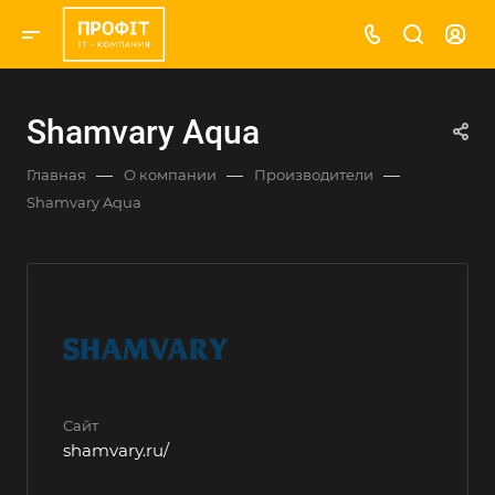
Shamvary Aqua
—
—
—
Главная
О компании
Производители
Shamvary Aqua
Сайт
shamvary.ru/