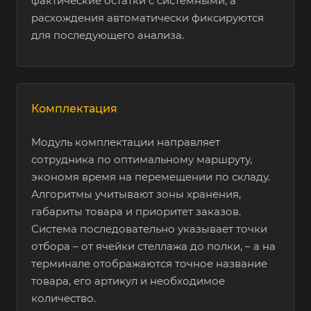
фактические остатки с системными, а
Детские игрушки
Нет
Есть
расхождения автоматически фиксируются
для последующего анализа.
Радиоэлектроника
Нет
Есть
Оптоволокно
Нет
Есть
Комплектация
Модуль комплектации направляет
Консервированные
Нет
Есть
сотрудника по оптимальному маршруту,
продукты
экономя время на перемещении по складу.
Алгоритмы учитывают зоны хранения,
габариты товара и приоритет заказов.
Бытовая химия
Нет
Есть
Система последовательно указывает точки
отбора – от ячейки стеллажа до полки, – а на
терминале отображаются точное название
Косметика
Нет
Есть
товара, его артикул и необходимое
количество.