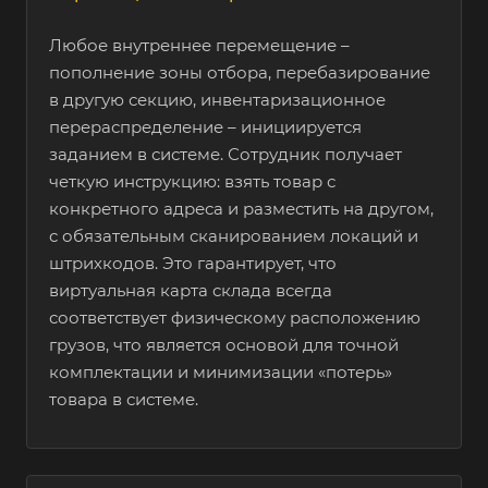
оборудование
Любое внутреннее перемещение –
пополнение зоны отбора, перебазирование
Стройматериалы
Нет
Есть
в другую секцию, инвентаризационное
перераспределение – инициируется
заданием в системе. Сотрудник получает
Полимерные
Нет
Есть
четкую инструкцию: взять товар с
трубы
конкретного адреса и разместить на другом,
с обязательным сканированием локаций и
штрихкодов. Это гарантирует, что
Титан
Нет
Есть
виртуальная карта склада всегда
соответствует физическому расположению
Ювелирные
Нет
Есть
грузов, что является основой для точной
изделия
комплектации и минимизации «потерь»
товара в системе.
Сладости
Нет
Есть