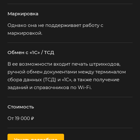
товары
Маркировка
Шины
Нет
Есть
Однако она не поддерживает работу с
маркировкой.
Лекарства
Нет
Есть
(МДЛП)
Обмен с «1С» / ТСД
В ее возможности входит печать штрихкодов,
Мед. изделия
Нет
Есть
ручной обмен документами между терминалом
сбора данных (ТСД) и «1С», а также получение
заданий и справочников по Wi-Fi.
Вода и
Нет
Есть
безалкогольные
Стоимость
напитки
От 19 000 ₽
Велосипеды
Нет
Есть