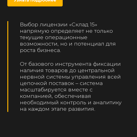
Узнать подробнее
Кресла-Коляски
Нет
Есть
Выбор лицензии «Склад 15»
Пиво
Нет
Есть
напрямую определяет не только
текущие операционные
возможности, но и потенциал для
роста бизнеса.
Антисептики
Нет
Есть
От базового инструмента фиксации
наличия товаров до центральной
БАДы
Нет
Есть
нервной системы управления всей
цепочкой поставок – система
масштабируется вместе с
Меха
Нет
Есть
компанией, обеспечивая
необходимый контроль и аналитику
на каждом этапе развития.
Соки
Нет
Есть
Пиво
Нет
Есть