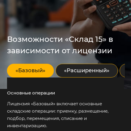
продукция
Обувная
Нет
Есть
продукция
Возможности «Склад 15» в
зависимости от лицензии
Одежда и
Нет
Есть
легпром
«Базовый»
«Расширенный»
Духи и
Нет
Есть
парфюмерия
Основные операции
Лицензия «Базовый» включает основные
Фототехника
Нет
Есть
складские операции: приемку, размещение,
подбор, перемещения, списание и
Молочные
Нет
Есть
инвентаризацию.