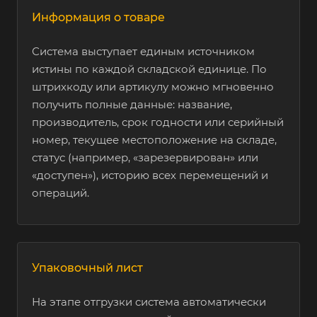
Автозапчасти
Информация о товаре
Нет
Есть
Система выступает единым источником
Спортивное
Нет
Есть
истины по каждой складской единице. По
питание
штрихкоду или артикулу можно мгновенно
получить полные данные: название,
производитель, срок годности или серийный
Растворимые
Нет
Есть
номер, текущее местоположение на складе,
напитки
статус (например, «зарезервирован» или
«доступен»), историю всех перемещений и
операций.
Бритвы и лезвия
Нет
Есть
Упаковочный лист
На этапе отгрузки система автоматически