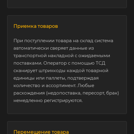
Автомобильные
Нет
Есть
жидкости
(моторные масла)
Приемка товаров
Технические
Нет
Есть
При поступлении товара на склад система
средства
автоматически сверяет данные из
реабилитации
транспортной накладной с ожидаемыми
поставками. Оператор с помощью ТСД
Пиротехника и
Нет
Есть
сканирует штрихкоды каждой товарной
огнетушащее
единицы или паллеты, подтверждая
оборудование
количество и ассортимент. Любые
расхождения (недопоставка, пересорт, брак)
немедленно регистрируются.
Бакалейная
Нет
Есть
продукция
Перемещение товара
Отопительное
Нет
Есть