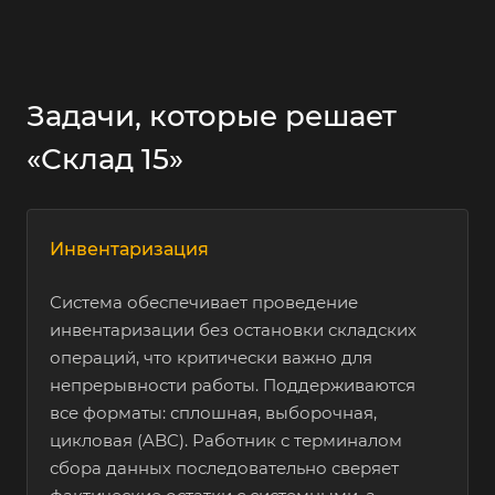
безалкогольное
Икра и
Нет
Есть
Задачи, которые решает
морепродукты
«Склад 15»
Корм для
Нет
Есть
домашних
животных
Инвентаризация
Система обеспечивает проведение
Ветеринарные
Нет
Есть
инвентаризации без остановки складских
препараты
операций, что критически важно для
непрерывности работы. Поддерживаются
все форматы: сплошная, выборочная,
Растительные
Нет
Есть
цикловая (ABC). Работник с терминалом
масла
сбора данных последовательно сверяет