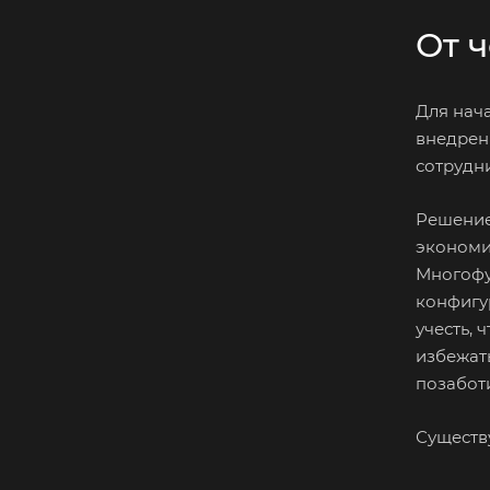
От 
Для нач
внедрен
сотрудни
Решение
экономи
Многофу
конфигу
учесть, 
избежат
позаботи
Существ