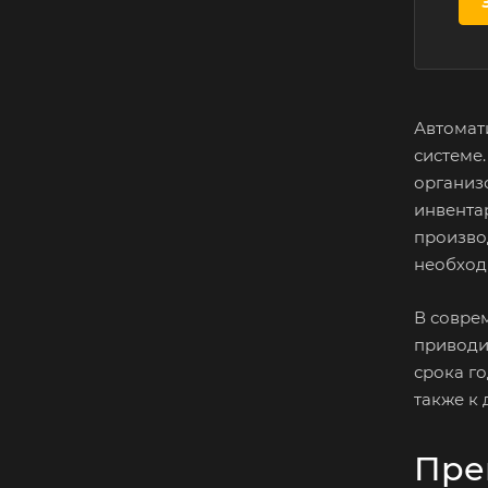
Автомат
системе
организ
инвентар
произво
необход
В совре
приводи
срока г
также к
Пре