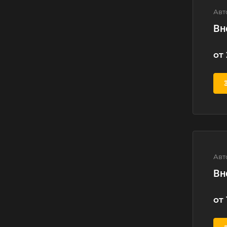
Авт
Вн
от 
Авт
Вн
от 