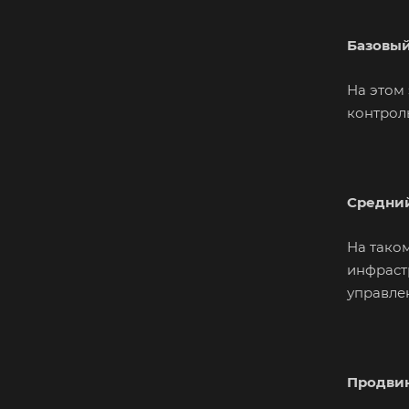
Базовый
На этом 
контрол
Средний
На тако
инфраст
управле
Продвин