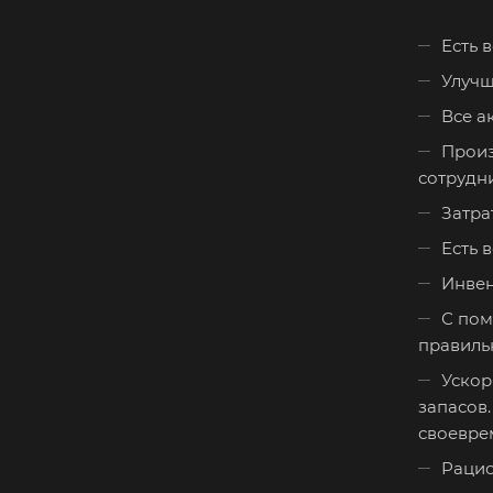
Есть 
Улучш
Все а
Произ
сотрудн
Затра
Есть 
Инвен
С пом
правиль
Ускор
запасов
своевре
Рацио