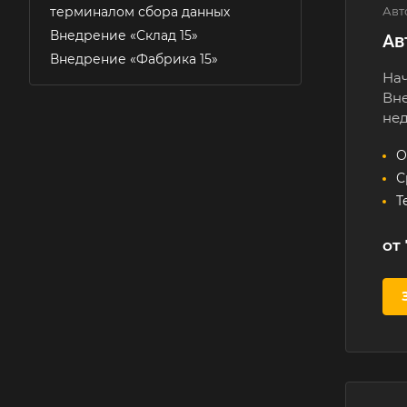
терминалом сбора данных
Авт
Внедрение «Склад 15»
Ав
Внедрение «Фабрика 15»
Нач
Вне
нед
О
С
Т
от 