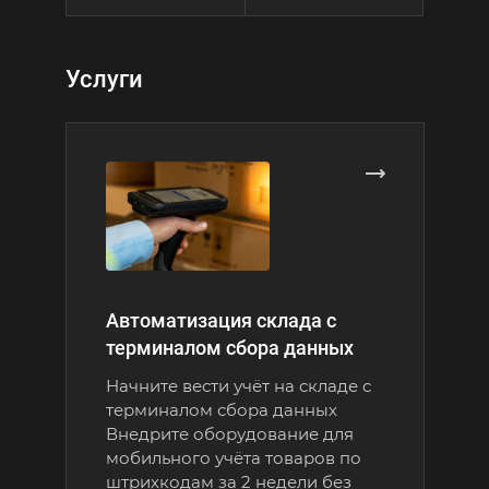
сбоку,
Сверху
также взаимодействовать с
мм
сверху
контролирующими органами.
Тип нанесения
бесконтактн
Тип нанесения
ение
Услуги
контактный,
ый
dpi)
воздушный
Тип печати
термотранс
Тип печати
ожение
термотранс
ферная
ия
ферная
печать
печать
Гарантия
12 месяцев
Гарантия
есения
12 месяцев
ный
ати
ранс
Автоматизация склада с
я
терминалом сбора данных
я
Начните вести учёт на складе с
яцев
терминалом сбора данных
Внедрите оборудование для
мобильного учёта товаров по
Сроки
штрихкодам за 2 недели без