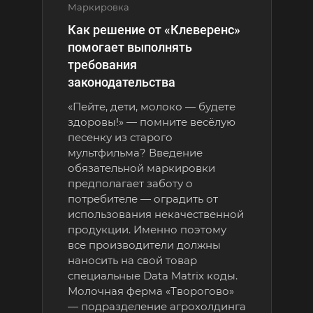
Маркировка
автоматизации складских процессов,
Как решение от «Клеверенс»
делает нас надежным партнером, где
помогает выполнять
безупречная и четкая идентификация
требования
продукции является критически важной.
законодательства
Мы предлагаем два варианта
«Пейте, дети, молоко — будете
маркировки: ручная и автоматическая.
здоровы!» — помните весёлую
песенку из старого
мультфильма? Введение
Ручная маркировка наносится вручную
обязательной маркировки
доступным оборудованием и чаще всего
предполагает заботу о
используется при малых объемах
потребителе — оградить от
производства. Благодаря мастерству
использования некачественной
наших специалистов, мы гарантируем
продукции. Именно поэтому
высокоточную ручную маркировку для
все производители должны
БАДов. Это особенно важно, когда речь
наносить на свой товар
идет о работе с небольшими сериями
специальные Data Matrix коды.
Молочная ферма «Творогово»
продукции, где каждая деталь имеет
— подразделение агрохолдинга
особое значение.