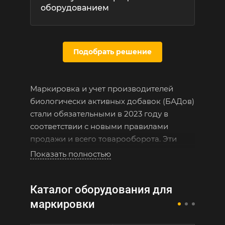
оборудованием
Подобрать решение
Маркировка и учет производителей
биологически активных добавок (БАДов)
стали обязательными в 2023 году в
соответствии с новыми правилами
продажи и всего товарооборота. Эти
аспекты играют важную роль в
Показать полностью
фармацевтической и пищевой
промышленности, обеспечивая качество,
Каталог оборудования для
безопасность и отслеживаемость
продукции.
маркировки