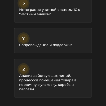
4
3
5
Выбор оборудования и типа
Поставка оборудования, его
Интеграция учетной системы 1С с
маркировки выпускаемой продукции
установка и настройка
"Честным знаком"
6
7
Обучение персонала
Сопровождение и поддержка
2
Анализ действующих линий,
процессов помещения товара в
первичную упаковку, короба и
паллеты