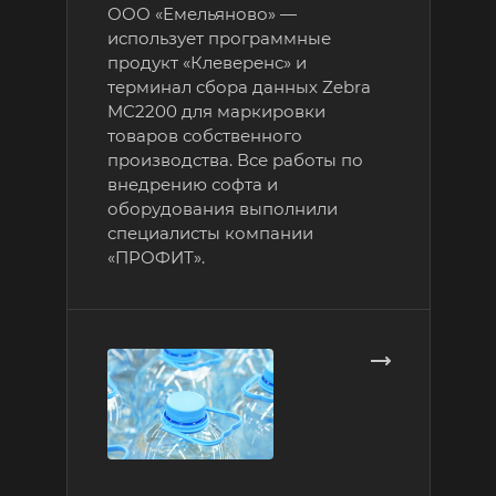
ООО «Емельяново» —
использует программные
Второй вариант – автоматическая
продукт «Клеверенс» и
маркировка. Здесь уже работаем с
терминал сбора данных Zebra
крупными производителями, запуская
MC2200 для маркировки
производственную линию по конвейеру.
товаров собственного
производства. Все работы по
В работе используем передовые
внедрению софта и
технологии для автоматической
оборудования выполнили
маркировки, что позволяет обеспечивать
специалисты компании
высокую производительность.
«ПРОФИТ».
От чего зависит
стоимость услуги
маркировки БАДов
Стоимость услуги маркировки и учета