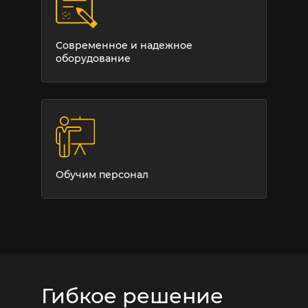
Работаем с маркировкой с 2017 года
Реализовано более 50 проектов
Современное и надежное
оборудование
Обучим персонал
Гибкое решение