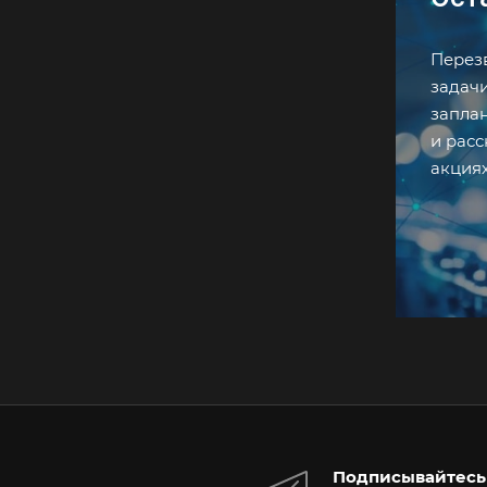
Перезв
задач
запла
и рас
акциях
Подписывайтесь