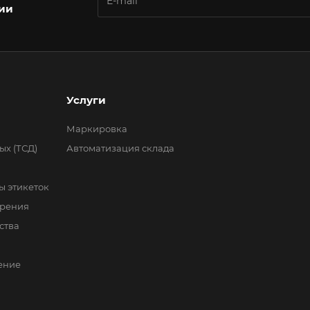
ции
Услуги
Маркировка
ых (ТСД)
Автоматизация склада
 этикеток
зрения
ства
ение