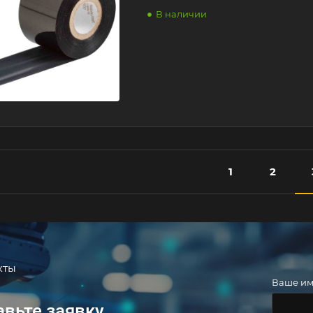
В наличии
1
2
кты
Ваше и
авьте заявку