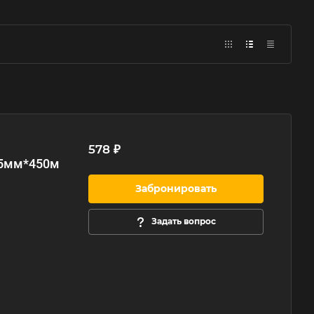
578 ₽
25мм*450м
Забронировать
Задать вопрос