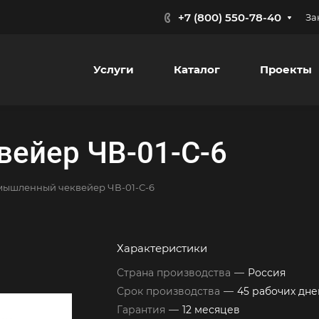
+7 (800) 550-78-40
За
Услуги
Каталог
Проекты
ейер ЧВ-01-С-6
ышленный чеквейер ЧВ-01-С-6
Характеристики
Страна производства
—
Россия
Срок производства
—
45 рабочих дне
Гарантия
—
12 месяцев