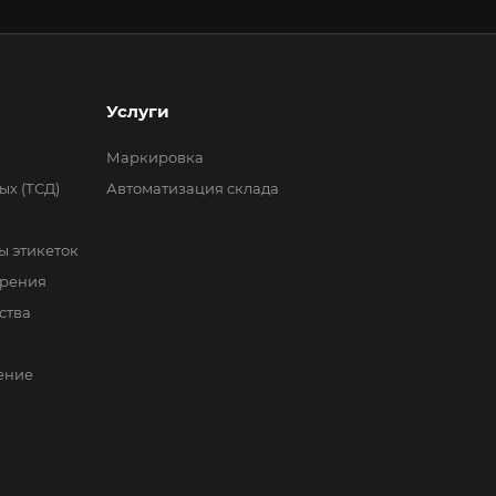
Услуги
Маркировка
ых (ТСД)
Автоматизация склада
 этикеток
зрения
ства
ение