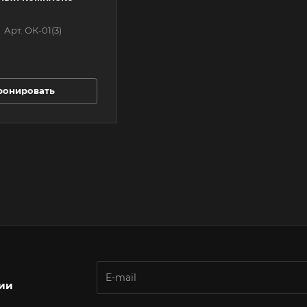
Арт.
ОК-01(3)
ронировать
ции