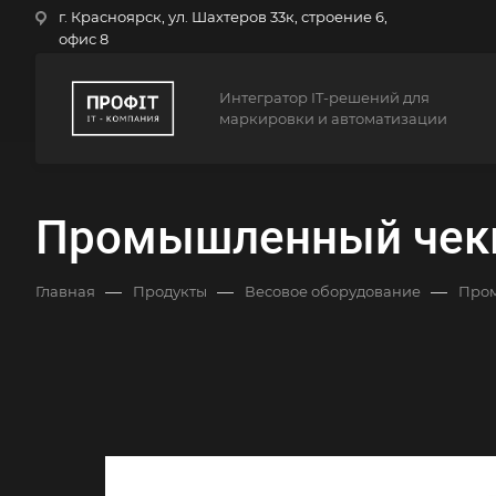
г. Красноярск, ул. Шахтеров 33к, строение 6,
офис 8
Интегратор IT-решений для
маркировки и автоматизации
Промышленный чекв
—
—
—
Главная
Продукты
Весовое оборудование
Пром