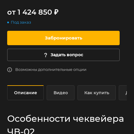
от 1 424 850 ₽
Под заказ
Забронировать
Задать вопрос
Возможны дополнительные опции
Описание
Видео
Как купить
Дос
Особенности чеквейера
ЧВ-02